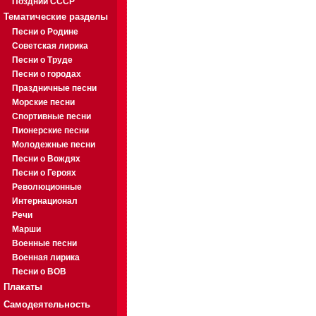
Поздний СССР
Тематические разделы
Песни о Родине
Советская лирика
Песни о Труде
Песни о городах
Праздничные песни
Морские песни
Спортивные песни
Пионерские песни
Молодежные песни
Песни о Вождях
Песни о Героях
Революционные
Интернационал
Речи
Марши
Военные песни
Военная лирика
Песни о ВОВ
Плакаты
Самодеятельность