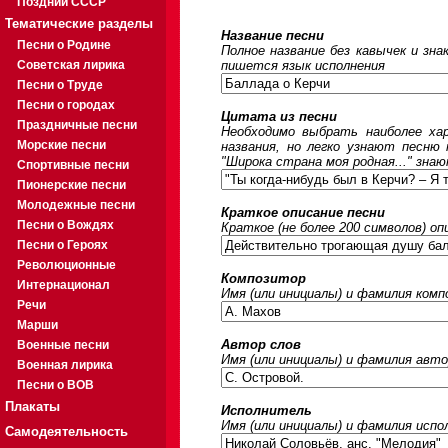
Поздний СССР
Тематические разделы
Название песни
Песни о Родине
Полное название без кавычек и зна
Советская лирика
пишется язык исполнения
Песни о Труде
Песни о городах
Цитата из песни
Праздничные песни
Необходимо выбрать наиболее ха
Морские песни
названия, но легко узнают песню
"Широка страна моя родная..." знаю
Спортивные песни
Пионерские песни
Молодежные песни
Краткое описание песни
Песни о Вождях
Краткое (не более 200 символов) оп
Песни о Героях
Революционные
Композитор
Интернационал
Имя (или инициалы) и фамилия ком
Речи
Марши
Автор слов
Военные песни
Имя (или инициалы) и фамилия авто
Военная лирика
Песни о ВОВ
Плакаты
Исполнитель
Имя (или инициалы) и фамилия исп
Самодеятельность