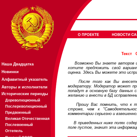
Текст
Возможно Вы знаете авторов или
Наша Двадцатка
хотите предложить свой вариа
Новинки
оценка. Здесь Вы можете это испр
Алфавитный указатель
После того как Вы внесете св
модератору. Модератор может при
Авторы и исполнители
попадут в основную базу данных 
Исторические периоды
желанию и внести в БД исправленн
Дореволюционный
Прошу Вас помнить, что к треб
Послереволюционный
строже, чем к "Самодеятельно
Предвоенный
комментарии серьезно и взвешенно
Великая Отечественная
В приведенных ниже полях содерж
Послевоенный
поле пустое, значит эта информац
Оттепель