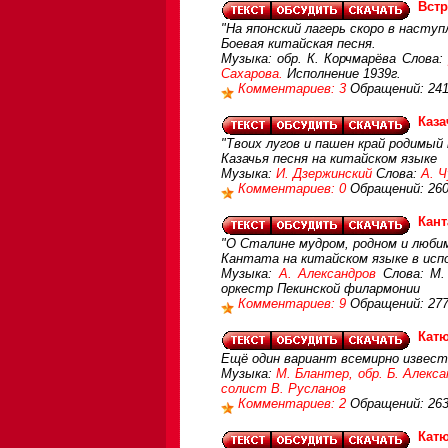
Встр
"На японский лагерь скоро в наступ
Боевая китайская песня.
Музыка: обр. К. Корчмарёва Слова:
Сахарова.
Исполнение 1939г.
Комментариев: 3
Обращений: 24
Каза
"Твоих лугов и пашен край родимый 
Казачья песня на китайском языке
Музыка:
И. Дзержинский
Слова:
А. Ч
Комментариев: 0
Обращений: 26
Кант
"О Сталине мудром, родном и любим
Кантата на китайском языке в исп
Музыка:
А. Александров
Слова: М.
оркестр Пекинской филармонии
Комментариев: 9
Обращений: 27
Катю
Ещё один вариант всемирно извест
Музыка:
М. Блантер, обр. Б. Алекс
солист В. Русланов
Комментариев: 2
Обращений: 26
Катю