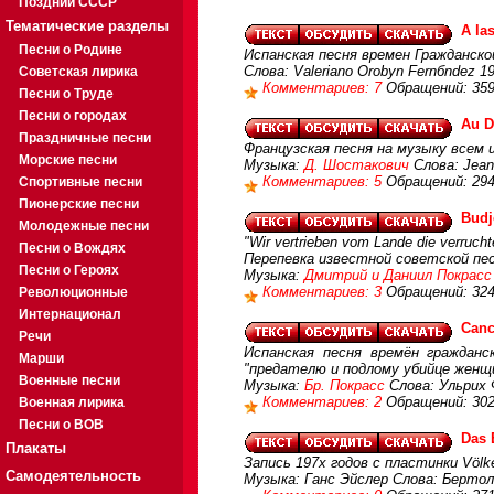
Поздний СССР
Тематические разделы
A la
Песни о Родине
Испанская песня времен Гражданско
Слова: Valeriano Orobуn Fernбndez 19
Советская лирика
Комментариев: 7
Обращений: 35
Песни о Труде
Песни о городах
Au D
Праздничные песни
Французская песня на музыку всем 
Морские песни
Музыка:
Д. Шостакович
Слова: Jean
Комментариев: 5
Обращений: 29
Спортивные песни
Пионерские песни
Budj
Молодежные песни
"Wir vertrieben vom Lande die verruc
Песни о Вождях
Перепевка известной советской пес
Песни о Героях
Музыка:
Дмитрий и Даниил Покрасс
Комментариев: 3
Обращений: 32
Революционные
Интернационал
Canc
Речи
Испанская песня времён граждан
Марши
"предателю и подлому убийце женщ
Военные песни
Музыка:
Бр. Покрасс
Слова: Ульрих 
Комментариев: 2
Обращений: 30
Военная лирика
Песни о ВОВ
Das 
Плакаты
Запись 197х годов с пластинки Völker, 
Самодеятельность
Музыка: Ганс Эйслер Слова: Бертол