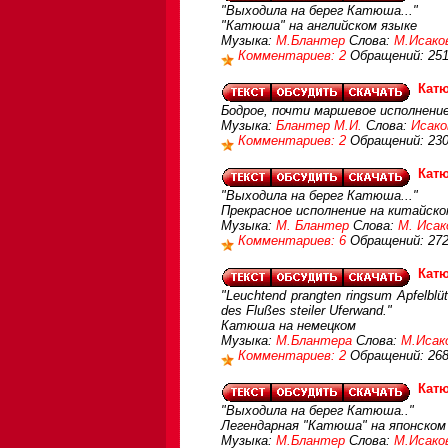
"Выходила на берег Катюша..."
"Катюша" на английском языке
Музыка:
М.Блантер
Слова:
М.Исако
Комментариев: 2
Обращений: 25
Катю
Бодрое, почти маршевое исполнени
Музыка:
Блантер М.И.
Слова:
Исако
Комментариев: 2
Обращений: 23
Катю
"Выходила на берег Катюша..."
Прекрасное исполнение на китайск
Музыка:
М. Блантер
Слова:
М. Исак
Комментариев: 6
Обращений: 27
Катю
"Leuchtend prangten ringsum Apfelblü
des Flußes steiler Uferwand."
Катюша на немецком
Музыка:
М.Блантера
Слова:
М.Исак
Комментариев: 2
Обращений: 26
Катю
"Выходила на берег Катюша.."
Легендарная "Катюша" на японском
Музыка:
М.Блантер
Слова:
М.Исако