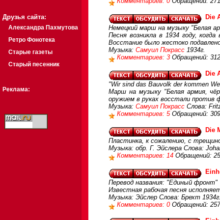
Комментариев: 0
Обращений: 27
Друзья сайта:
Die 
Александра Пахмутова
Немецкий марш на музыку "Белая ар
Песня возникла в 1934 году, когд
Ретро Фонотека
Восстание было жестоко подавлен
Музыка:
Самуил Покрасс
1934г.
Старые газеты
Комментариев: 3
Обращений: 31
Старый песенник
Die 
"Wir sind das Bauvolk der kommen We
Реклама:
Марш на музыку "Белая армия, чёрн
оружием в руках восстали против ф
Музыка:
Самуил Покрасс
Слова: Frit
Комментариев: 5
Обращений: 30
Die 
Пластинка, к сожалению, с трещино
Музыка: обр. Г. Эйслера Слова: Joh
Комментариев: 14
Обращений: 2
Einh
Перевод названия: "Единый фронт"
Известная рабочая песня исполняет
Музыка: Эйслер Слова: Брехт 1934г
Комментариев: 0
Обращений: 25