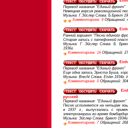
Einh
Перевод названия "Единый фронт"
Немецкая версия революционной пес
Музыка: Г.Эйслер Слова: Б.Брехт 1
Комментариев: 9
Обращений: 
Einh
Ранний вариант "Песни единого фр
Старая запись с патефонной плас
Музыка: Г. Эйслер Слова: Б. Бре
1936г.
Комментариев: 16
Обращений: 2
Einh
Перевод названия "Единый фронт"
Еще одна запись Эрнста Буша, хор
Музыка: Brecht Слова: Eisler 1934г.
Комментариев: 0
Обращений: 30
Ein
русский
Перевод названия: "Единый фронт"
Песня исполняется на четырех язык
в 1937 г., выпускалась с прим
электроэнергии во время бомбардир
Музыка: Эйслер Слова: Брехт 1934г.
Комментариев: 7
Обращений: 26