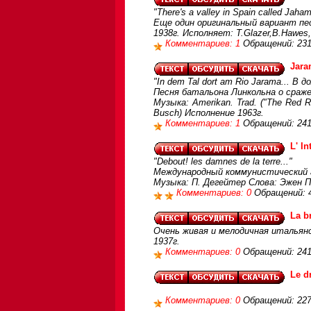
"There's a valley in Spain called Jaham
Еще один оригинальный вариант пе
1938г. Исполняет: T.Glazer,B.Hawes
Комментариев: 1
Обращений: 23
Jara
"In dem Tal dort am Rio Jarama... В д
Песня батальона Линкольна о сражен
Музыка: Amerikan. Trad. ("The Red 
Busch) Исполнение 1963г.
Комментариев: 1
Обращений: 24
L' I
"Debout! les damnes de la terre..."
Международный коммунистический г
Музыка: П. Дегейтер Слова: Эжен 
Комментариев: 0
Обращений: 
La b
Очень живая и мелодичная итальянс
1937г.
Комментариев: 0
Обращений: 24
Le d
Комментариев: 0
Обращений: 22