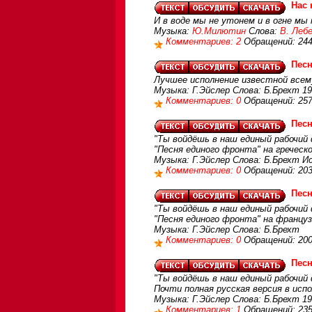
Нас 
И в воде мы не утонем и в огне мы
Музыка:
Ю.Милютин
Слова:
В. Лебе
Комментариев: 2
Обращений: 24
Песн
Лучшее исполнение известной всем
Музыка: Г.Эйслер Слова: Б.Брехт 1
Комментариев: 0
Обращений: 25
Песн
"Ты войдёшь в наш единый рабочий
"Песня единого фронта" на греческ
Музыка: Г.Эйслер Слова: Б.Брехт Ис
Комментариев: 0
Обращений: 20
Песн
"Ты войдёшь в наш единый рабочий 
"Песня единого фронта" на францу
Музыка: Г.Эйслер Слова: Б.Брехт
Комментариев: 0
Обращений: 20
Песн
"Ты войдёшь в наш единый рабочий
Почти полная русская версия в исп
Музыка: Г.Эйслер Слова: Б.Брехт 1
Комментариев: 1
Обращений: 23