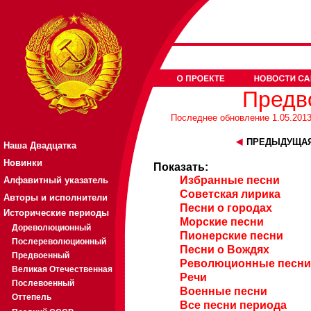
Предв
Последнее обновление 1.05.2013,
ПРЕДЫДУЩАЯ
Наша Двадцатка
Новинки
Показать:
Избранные песни
Алфавитный указатель
Советская лирика
Авторы и исполнители
Песни о городах
Исторические периоды
Морские песни
Дореволюционный
Пионерские песни
Послереволюционный
Песни о Вождях
Предвоенный
Революционные песни
Великая Отечественная
Речи
Послевоенный
Военные песни
Оттепель
Все песни периода