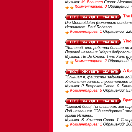
Музыка:
М. Блантер
Слова: Alexande
Комментариев: 0
Обращений: 
The 
Die Moorsoldaten (Болотные солдат
Исполняет: Paul Robeson
Комментариев: 1
Обращений: 22
Yiyo
"Вставай, кто рабства больше не хо
Перевод названия "Марш добровольц
Музыка: Не Эр Слова: Тянь Хань (ру
Комментариев: 2
Обращений: 
А бр
"Слышал я, фашисты задумали войн
Уникальная запись, трогательное и
Музыка: Р. Боярская Слова: Л. Квит
Комментариев: 5
Обращений: 53
Враг
"Смелый боец! Ты слышишь зов наро
Под названием "Одиннадцатая" эта
армии Испании.
Музыка: В. Кочетов Слова: Т. Сикор
Комментариев: 1
Обращений: 26