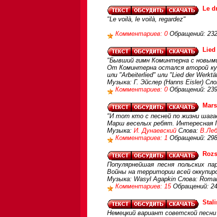
Le d
"Le voilà, le voilà, regardez"
Комментариев: 0
Обращений: 23
Lied
"Бывший гимн Коминтерна с новыми
От Коминтерна остался второй купл
или "Arbeiterlied" или "Lied der Werktä
Музыка: Г. Эйслер (Hanns Eisler) Сл
Комментариев: 0
Обращений: 23
Mars
"И тот кто с песней по жизни шагае
Марш веселых ребят. Интересная ГД
Музыка:
И. Дунаевский
Слова:
В.Леб
Комментариев: 1
Обращений: 298
Rozs
Популярнейшая песня польских па
Войны на территории всей оккупир
Музыка: Wasyl Agapkin Слова: Roman
Комментариев: 15
Обращений: 2
Stal
Немецкий вариант советской песни