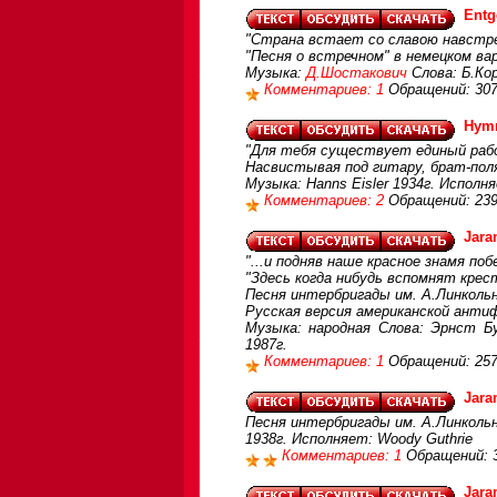
Entg
"Страна встает со славою навстреч
"Песня о встречном" в немецком ва
Музыка:
Д.Шостакович
Слова: Б.Кор
Комментариев: 1
Обращений: 30
Hymn
"Для тебя существует единый рабо
Насвистывая под гитару, брат-пол
Музыка: Hanns Eisler 1934г. Исполн
Комментариев: 2
Обращений: 23
Jara
"...и подняв наше красное знамя поб
"Здесь когда нибудь вспомнят крес
Песня интербригады им. А.Линкольн
Русская версия американской анти
Музыка: народная Слова: Эрнст Б
1987г.
Комментариев: 1
Обращений: 25
Jara
Песня интербригады им. А.Линкольн
1938г. Исполняет: Woody Guthrie
Комментариев: 1
Обращений: 
Jara