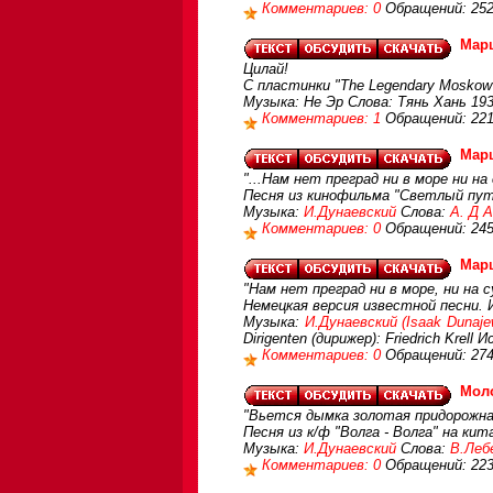
Комментариев: 0
Обращений: 25
Марш
Цилай!
С пластинки "The Legendary Moskow 
Музыка: Не Эр Слова: Тянь Хань 19
Комментариев: 1
Обращений: 22
Марш
"...Нам нет преград ни в море ни на 
Песня из кинофильма "Светлый пут
Музыка:
И.Дунаевский
Слова:
А. Д 
Комментариев: 0
Обращений: 24
Марш
"Нам нет преград ни в море, ни на суш
Немецкая версия известной песни. И
Музыка:
И.Дунаевский (Isaak Dunaje
Dirigenten (дирижер): Friedrich Krell 
Комментариев: 0
Обращений: 27
Моло
"Вьется дымка золотая придорожная
Песня из к/ф "Волга - Волга" на ки
Музыка:
И.Дунаевский
Слова:
В.Леб
Комментариев: 0
Обращений: 22