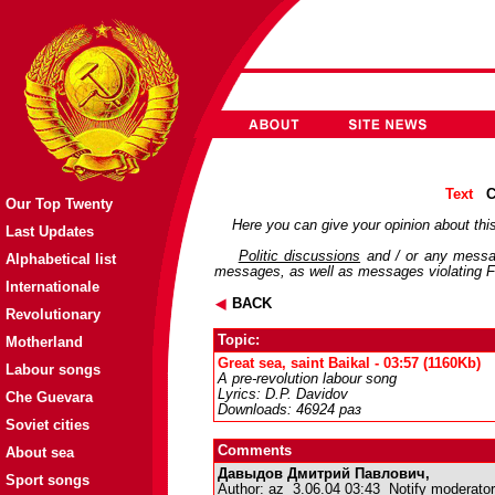
Text
C
Our Top Twenty
Here you can give your opinion about this
Last Updates
Politic discussions
and / or any messag
Alphabetical list
messages, as well as messages violating Fo
Internationale
BACK
Revolutionary
Topic:
Motherland
Great sea, saint Baikal - 03:57 (1160Kb)
Labour songs
A pre-revolution labour song
Lyrics: D.P. Davidov
Che Guevara
Downloads: 46924 раз
Soviet cities
Comments
About sea
Давыдов Дмитрий Павлович,
Sport songs
Author:
az
3.06.04 03:43
Notify moderator