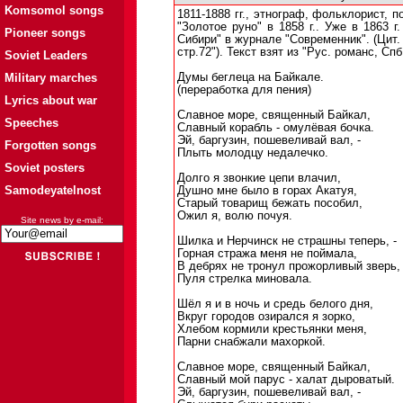
Komsomol songs
1811-1888 гг., этнограф, фольклорист, 
"Золотое руно" в 1858 г.. Уже в 1863 
Pioneer songs
Сибири" в журнале "Современник". (Цит. 
стр.72"). Текст взят из "Рус. романс, Спб
Soviet Leaders
Military marches
Думы беглеца на Байкале.
(переработка для пения)
Lyrics about war
Славное море, священный Байкал,
Speeches
Славный корабль - омулёвая бочка.
Эй, баргузин, пошевеливай вал, -
Forgotten songs
Плыть молодцу недалечко.
Soviet posters
Долго я звонкие цепи влачил,
Samodeyatelnost
Душно мне было в горах Акатуя,
Старый товарищ бежать пособил,
Ожил я, волю почуя.
Site news by e-mail:
Шилка и Нерчинск не страшны теперь, -
Горная стража меня не поймала,
В дебрях не тронул прожорливый зверь,
Пуля стрелка миновала.
Шёл я и в ночь и средь белого дня,
Вкруг городов озирался я зорко,
Хлебом кормили крестьянки меня,
Парни снабжали махоркой.
Славное море, священный Байкал,
Славный мой парус - халат дыроватый.
Эй, баргузин, пошевеливай вал, -