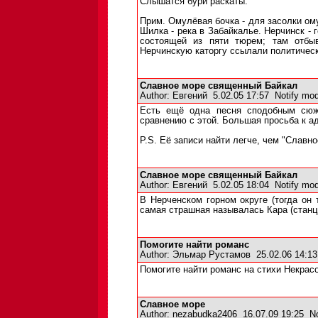
Слышатся бури раскаты.
Прим. Омулёвая бочка - для засолки ому
Шилка - река в Забайкалье. Нерчинск - г
состоящей из пяти тюрем; там отбыв
Нерчинскую каторгу ссылали политическ
Славное море священный Байкал
Author:
Евгений
5.02.05 17:57
Notify mod
Есть ещё одна песня сподобным сюже
сравнению с этой. Большая просьба к ад
P.S. Её записи найти легче, чем "Славн
Славное море священный Байкал
Author:
Евгений
5.02.05 18:04
Notify mod
В Нерченском горном округе (тогда он 
самая страшная называлась Кара (станци
Помогите найти романс
Author:
Эльмар Рустамов
25.02.06 14:1
Помогите найти романс на стихи Некрас
Славное море
Author:
nezabudka2406
16.07.09 19:25
No