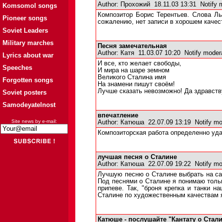
Author:
Прохожий
18.11.03 13:31
Notify 
Komsomol songs
Композитор Борис Терентьев. Слова Л
Pioneer songs
сожалению, нет записи в хорошем качес
Soviet Leaders
Military marches
Песня замечательная
Author:
Катя
11.03.07 10:20
Notify moder
Lyrics about war
И все, кто желает свободы,
Speeches
И мира на шаре земном
Великого Сталина имя
Forgotten songs
На знамени пишут своём!
Лучше сказать невозможно! Да здравств
Soviet posters
Samodeyatelnost
впечатление
Site news by e-mail:
Author:
Катюша
22.07.09 13:19
Notify mo
Композиторская работа определенно уда
лучшая песня о Сталине
Author:
Катюша
22.07.09 19:22
Notify mo
Лучшую песню о Сталине выбрать на са
Под песнями о Сталине я понимаю только
припеве. Так, "броня крепка и танки н
Сталине по художественным качествам я
Катюше - послушайте "Кантату о Стали