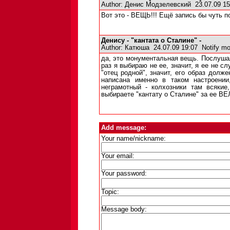
Author:
Денис Модзелевский
23.07.09 1
Вот это - ВЕЩЬ!!! Ещё запись бы чуть п
Денису - "кантата о Сталине" -
Author:
Катюша
24.07.09 19:07
Notify mo
да, это монументальная вещь. Послушал
раз я выбираю не ее, значит, я ее не с
"отец родной", значит, его образ долж
написана именно в таком настроении
неграмотный - колхозники там всяки
выбираете "кантату о Сталине" за ее ВЕ
Add message:
Your name/nickname:
Your email:
Your password:
Topic:
Message body: