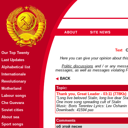
Text
C
Our Top Twenty
Here you can give your opinion about this
Last Updates
Politic discussions
and / or any messag
Alphabetical list
messages, as well as messages violating Fo
Internationale
BACK
Revolutionary
Topic:
Motherland
Thank you, Great Leader - 03:11 (778Kb)
Labour songs
"Long live beloved Stalin, long live dear Stal
One more song spreading cult of Stalin
Che Guevara
Music: Boris Terentev Lyrics: Lev Oshanin
Soviet cities
Downloads: 41594 раз
About sea
Comments
Sport songs
об этой песне